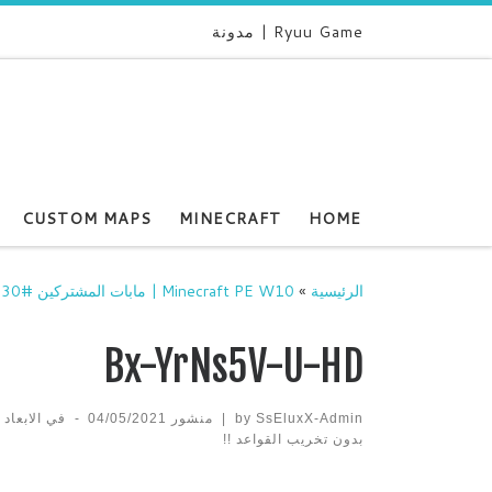
Ryuu Game | مدونة
CUSTOM MAPS
MINECRAFT
HOME
الرئيسية
»
Minecraft PE W10 | مابات المشتركين #30 نكسر الماب بدون تخريب القواعد !!
Bx-YrNs5V-U-HD
SsEluxX-Admin
by
|
منشور
04/05/2021
-
في الابعاد
بدون تخريب القواعد !!