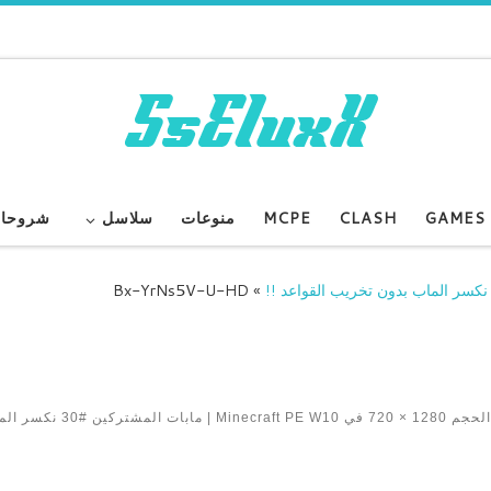
GAMES
CLASH
MCPE
منوعات
سلاسل
شروحا
Bx-YrNs5V-U-HD
»
 الحجم
1280 × 720
في
Minecraft PE W10 | مابات المشتركين #0