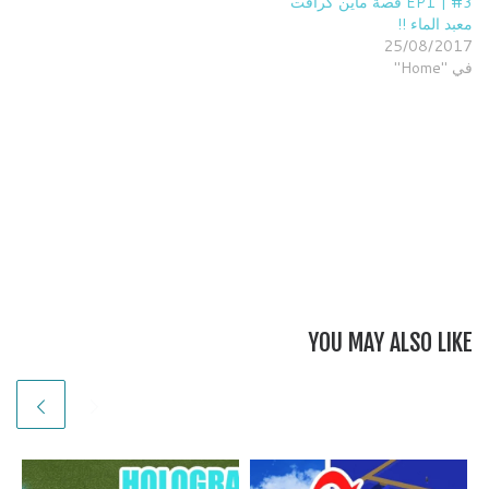
EP1 | #3 قصة ماين كرافت
معبد الماء !!
25/08/2017
في "Home"
YOU MAY ALSO LIKE