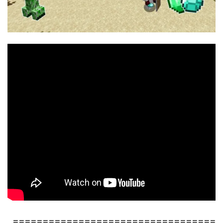
==================================