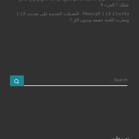
عقلك ? الجزء 9
Minecraft 1.18 21w38a : التعديلات الجدبدة على تحديث 1.18
وصارت اللعبة خفيفة وبدون لاق ?
SEARCH
earch …
تصنيفات