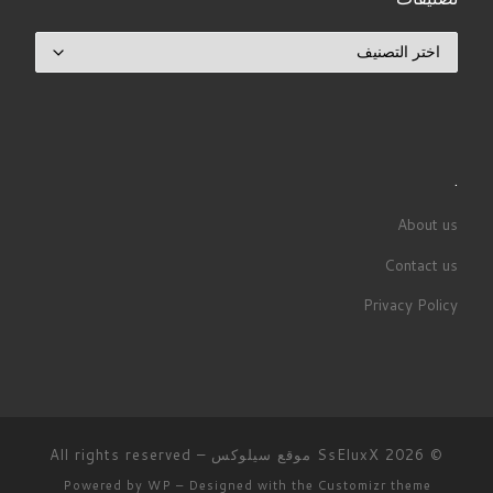
تصنيفات
.
About us
Contact us
Privacy Policy
© 2026
SsEluxX موقع سيلوكس
– All rights reserved
Powered by
WP
– Designed with the
Customizr theme