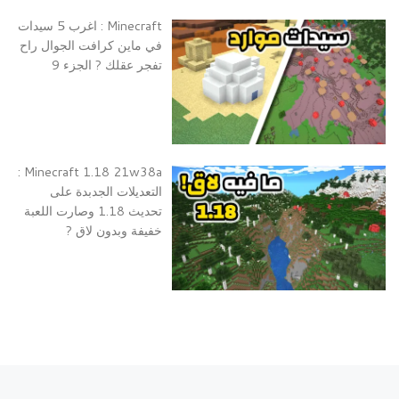
Minecraft : اغرب 5 سيدات
في ماين كرافت الجوال راح
تفجر عقلك ? الجزء 9
Minecraft 1.18 21w38a :
التعديلات الجدبدة على
تحديث 1.18 وصارت اللعبة
خفيفة وبدون لاق ?
تصفح التدوينة
Previous post