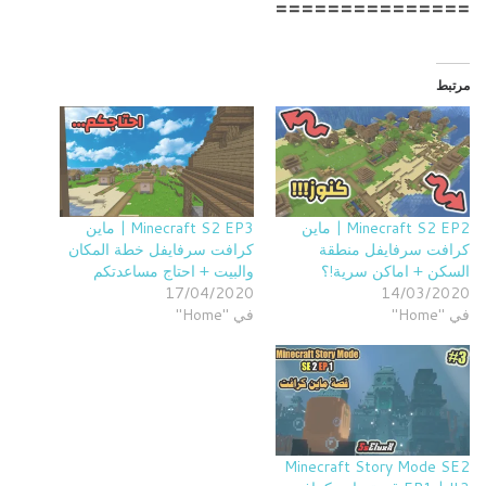
===============
مرتبط
Minecraft S2 EP2 | ماين
Minecraft S2 EP3 | ماين
كرافت سرفايفل منطقة
كرافت سرفايفل خطة المكان
السكن + اماكن سرية!؟
والبيت + احتاج مساعدتكم
17/04/2020
14/03/2020
في "Home"
في "Home"
Minecraft Story Mode SE2