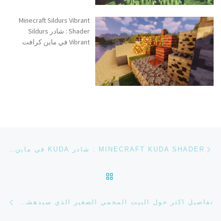
Minecraft Sildurs Vibrant
Shader : شادر Sildurs
Vibrant في ماين كرافت
تصفح التدوينة
Previous post
MINECRAFT KUDA SHADER : شادر KUDA في ماين كرافت
BACK TO POST LIST
ost
تفاصيل اكثر حول البيت المحمي الصغير الذي سيدهشك! في ماين كرافت